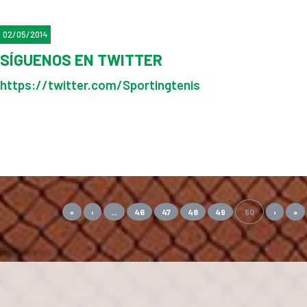
02/05/2014
SÍGUENOS EN TWITTER
https://twitter.com/Sportingtenis
«
‹
...
46
47
48
49
50
›
»