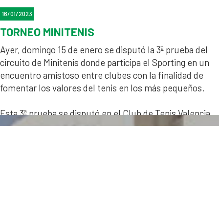
16/01/2023
TORNEO MINITENIS
Ayer, domingo 15 de enero se disputó la 3ª prueba del
circuito de Minitenis donde participa el Sporting en un
encuentro amistoso entre clubes con la finalidad de
fomentar los valores del tenis en los más pequeños.
Esta 3ª prueba se disputó en el Club de Tenis Valencia ,
y de nuevo, la actividad resultó un éxito y nuestros
jóvenes alumnos disfrutaron con sus primeras
experiencias competitivas.
El disfrute, buen ambiente y diversión fueron la tónica
habitual de la jornada.
Debemos agradecer de manera especial a la sede