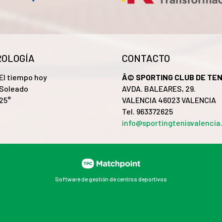
OLOGÍA
CONTACTO
El tiempo hoy
Â© SPORTING CLUB DE TEN
Soleado
AVDA. BALEARES, 29.
25°
VALENCIA 46023 VALENCIA
Tel. 963372625
info@sportingtenisvalenci
Software de gestión de centros deportivos
 el contenido y los anuncios, ofrecer funciones de redes
stros partners de redes sociales, publicidad y análisis