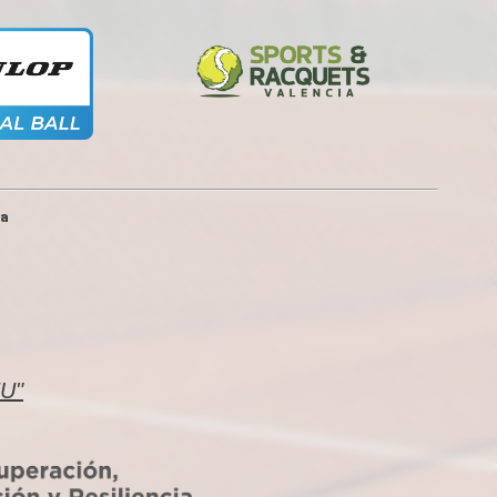
ia
EU"