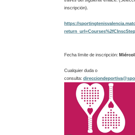
través del siguiente enlace: (Selecc
inscripción).
https://sportingtenisvalencia.ma
return_url=Courses%2fCInscSte
Fecha límite de inscripción:
Miércol
Cualquier duda o
consulta:
direcciondeportiva@spo