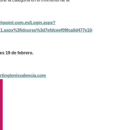
ione la categoría en el momento de la
tchpoint.com.es/Login.aspx?
p1.aspx%3fidcurso%3d7efdceef09fca0d477e1045198d356c9
es 19 de febrero.
rtingtenisvalencia.com