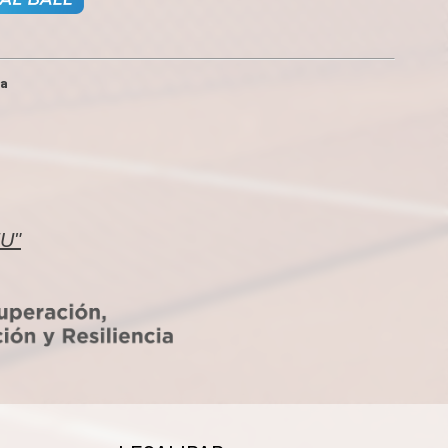
ia
EU"