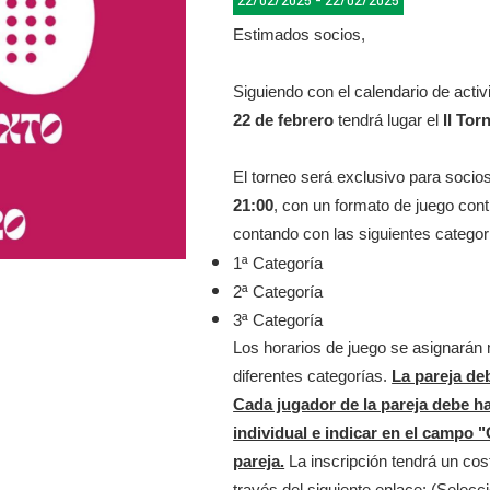
22/02/2025 - 22/02/2025
Estimados socios,
Siguiendo con el calendario de acti
22 de febrero
tendrá lugar el
II To
El torneo será exclusivo para socio
21:00
, con un formato de juego cont
contando con las siguientes categor
1ª Categoría
2ª Categoría
3ª Categoría
Los horarios de juego se asignarán 
diferentes categorías.
La pareja de
Cada jugador de la pareja debe h
individual e indicar en el campo
pareja.
La inscripción
tendrá un cos