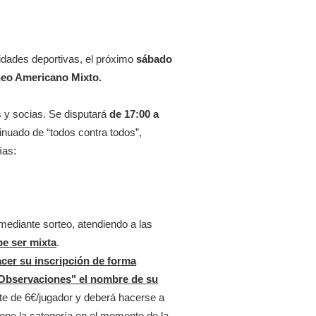
vidades deportivas, el próximo
sábado
rneo Americano Mixto.
s y socias. Se disputará
de 17:00 a
inuado de “todos contra todos”,
ías:
mediante sorteo, atendiendo a las
be ser mixta
.
acer su inscripción de forma
 "Observaciones" el nombre de su
te de 6€/jugador y deberá hacerse a