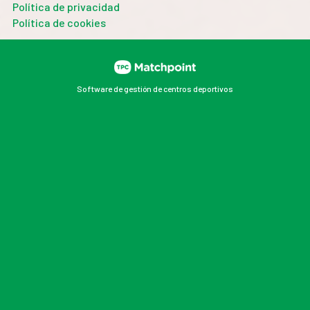
Política de privacidad
Política de cookies
Software de gestión de centros deportivos
Las cookies de este sitio web se usan para personalizar
el contenido y los anuncios, ofrecer funciones de redes
sociales y analizar el tráfico. Además, compartimos
información sobre el uso que haga del sitio web con
nuestros partners de redes sociales, publicidad y
análisis web, quienes pueden combinarla con otra
información que les haya proporcionado o que hayan
recopilado a partir del uso que haya hecho de sus
servicios.