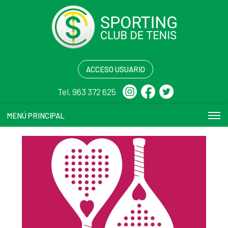
ACCESO USUARIO
Tel. 963 372 625
MENÚ PRINCIPAL