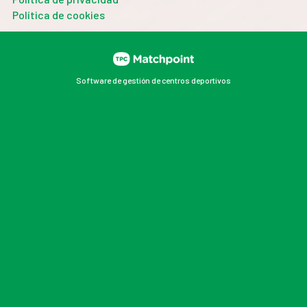
Política de cookies
Software de gestión de centros deportivos
Las cookies de este sitio web se usan para personalizar
el contenido y los anuncios, ofrecer funciones de redes
sociales y analizar el tráfico. Además, compartimos
información sobre el uso que haga del sitio web con
nuestros partners de redes sociales, publicidad y
análisis web, quienes pueden combinarla con otra
información que les haya proporcionado o que hayan
recopilado a partir del uso que haya hecho de sus
servicios.