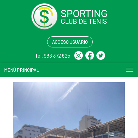
ACCESO USUARIO
Tel. 963 372 625
MENÚ PRINCIPAL