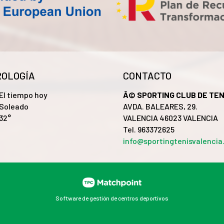
OLOGÍA
CONTACTO
El tiempo hoy
Â© SPORTING CLUB DE TEN
Soleado
AVDA. BALEARES, 29.
32°
VALENCIA 46023 VALENCIA
Tel. 963372625
info@sportingtenisvalenci
Software de gestión de centros deportivos
 el contenido y los anuncios, ofrecer funciones de redes