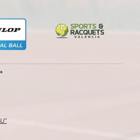
ia
EU"